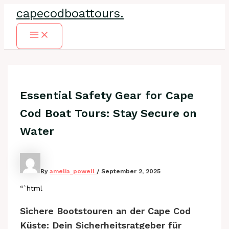
Skip
capecodboattours.
to
content
Main
Menu
Essential Safety Gear for Cape
Cod Boat Tours: Stay Secure on
Water
By
amelia_powell
/
September 2, 2025
“`html
Sichere Bootstouren an der Cape Cod
Küste: Dein Sicherheitsratgeber für