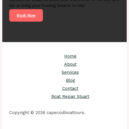
let us bring your boating dreams to life!
Book Now
Home
About
Services
Blog
Contact
Boat Repair Stuart
Copyright © 2026 capecodboattours.