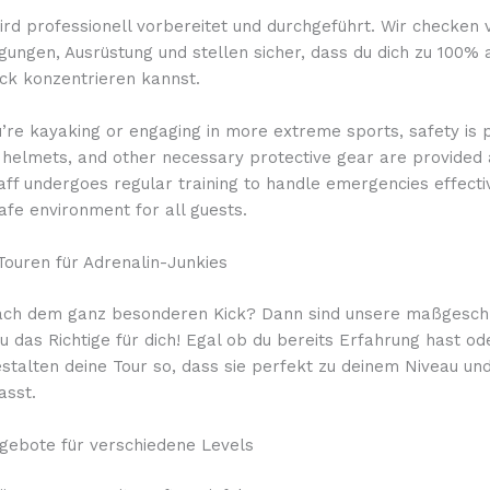
ird professionell vorbereitet und durchgeführt. Wir checken
ungen, Ausrüstung und stellen sicher, dass du dich zu 100% 
ick konzentrieren kannst.
’re kayaking or engaging in more extreme sports, safety is
, helmets, and other necessary protective gear are provided
aff undergoes regular training to handle emergencies effectiv
afe environment for all guests.
 Touren für Adrenalin-Junkies
ach dem ganz besonderen Kick? Dann sind unsere maßgesch
 das Richtige für dich! Egal ob du bereits Erfahrung hast od
estalten deine Tour so, dass sie perfekt zu deinem Niveau un
sst.
ngebote für verschiedene Levels