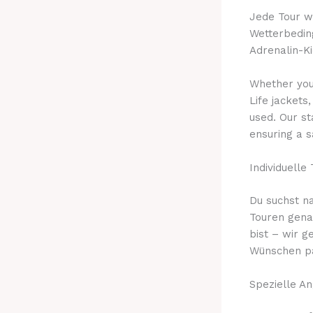
Jede Tour w
Wetterbeding
Adrenalin-K
Whether you
Life jackets
used. Our st
ensuring a s
Individuelle
Du suchst n
Touren genau
bist – wir g
Wünschen pa
Spezielle A