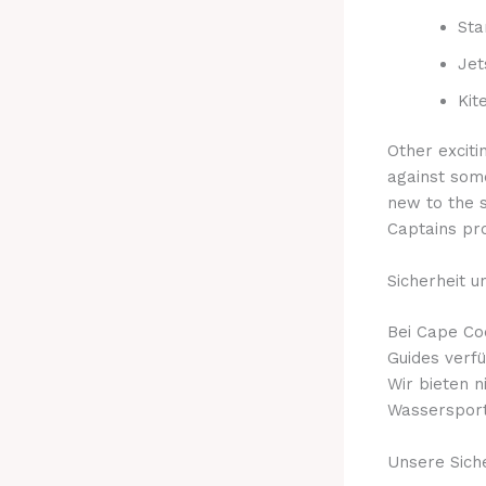
Sta
Jet
Kit
Other exciti
against som
new to the s
Captains pr
Sicherheit 
Bei Cape Cod
Guides verf
Wir bieten 
Wassersport
Unsere Sich