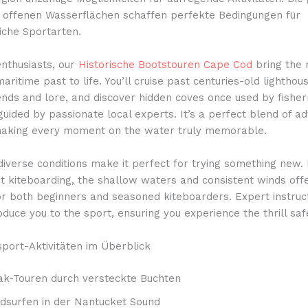
 offenen Wasserflächen schaffen perfekte Bedingungen für
iche Sportarten.
enthusiasts, our
Historische Bootstouren Cape Cod
bring the 
maritime past to life. You’ll cruise past centuries-old lighthou
gends and lore, and discover hidden coves once used by fish
 guided by passionate local experts. It’s a perfect blend of a
making every moment on the water truly memorable.
iverse conditions make it perfect for trying something new. I
t kiteboarding, the shallow waters and consistent winds offe
or both beginners and seasoned kiteboarders. Expert instruc
oduce you to the sport, ensuring you experience the thrill saf
port-Aktivitäten im Überblick
ak-Touren durch versteckte Buchten
dsurfen in der Nantucket Sound