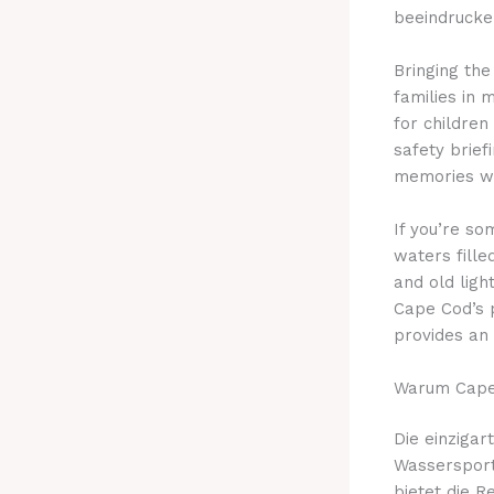
beeindrucke
Bringing th
families in 
for children
safety brief
memories wit
If you’re so
waters fille
and old ligh
Cape Cod’s p
provides an
Warum Cape 
Die einziga
Wassersport
bietet die R