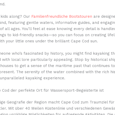
nd.
e kids along? Our
Familienfreundliche Bootstouren
are designe
mind, featuring gentle waters, informative guides, and engaging
 of all ages. You’ll feel at ease knowing every detail is hand
ings to kid-friendly snacks—so you can focus on creating life
h your little ones under the brilliant Cape Cod sun.
meone who’s fascinated by history, you might find kayaking t
d with local lore particularly appealing. Stop by historical s
thouses to get a sense of the maritime past that continues t
resent. The serenity of the water combined with the rich hi
 unparalleled kayaking experience.
Cod der perfekte Ort für Wassersport-Begeisterte ist
rtige Geografie der Region macht Cape Cod zum Traumziel für
ler. Mit über 40 Meilen Küstenlinie und verschiedenen Gewä
egion unzählige Möglichkeiten für aufregende Aktivitäten. Die