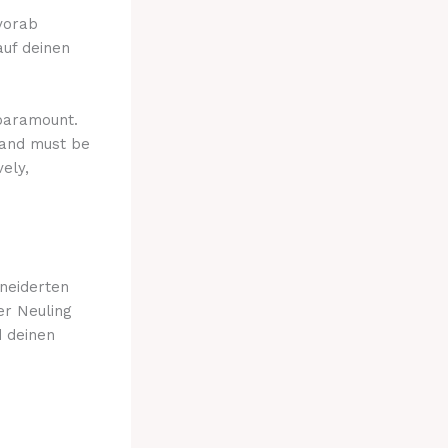
 vorab
auf deinen
 paramount.
 and must be
ely,
neiderten
er Neuling
d deinen