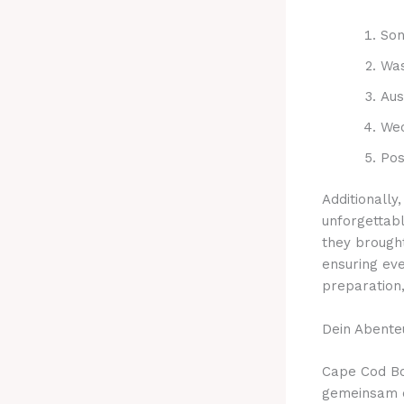
Son
Was
Aus
Wec
Pos
Additionally
unforgettab
they brought
ensuring eve
preparation
Dein Abente
Cape Cod Bo
gemeinsam d