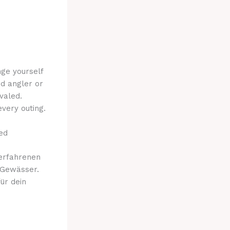
nge yourself
ed angler or
ivaled.
very outing.
ed
 erfahrenen
 Gewässer.
ür dein