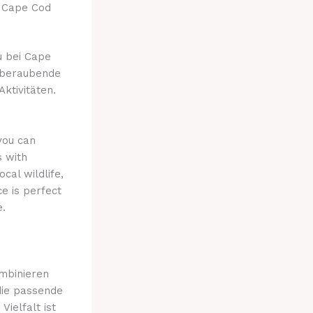
r Cape Cod
u bei Cape
emberaubende
ktivitäten.
you can
s with
cal wildlife,
e is perfect
e.
ombinieren
 die passende
Vielfalt ist