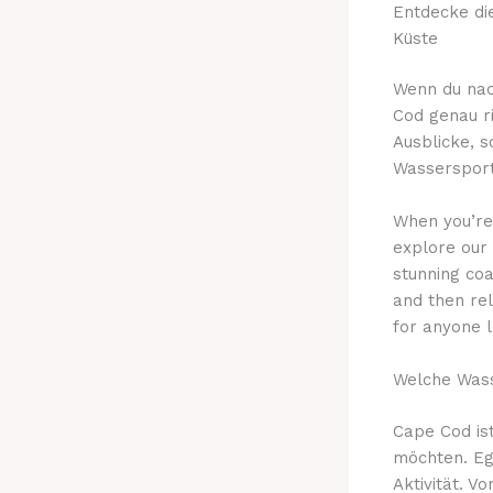
Entdecke di
Küste
Wenn du nac
Cod genau r
Ausblicke, s
Wassersportf
When you’re 
explore our
stunning coa
and then rel
for anyone l
Welche Wass
Cape Cod ist
möchten. Ega
Aktivität. V