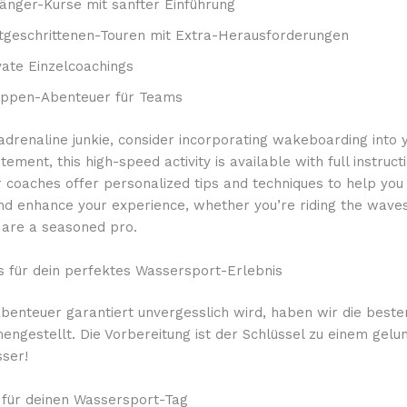
änger-Kurse mit sanfter Einführung
tgeschrittenen-Touren mit Extra-Herausforderungen
vate Einzelcoachings
ppen-Abenteuer für Teams
 adrenaline junkie, consider incorporating wakeboarding into y
itement, this high-speed activity is available with full instruc
 coaches offer personalized tips and techniques to help you
nd enhance your experience, whether you’re riding the waves
r are a seasoned pro.
ps für dein perfektes Wassersport-Erlebnis
benteuer garantiert unvergesslich wird, haben wir die beste
engestellt. Die Vorbereitung ist der Schlüssel zu einem gel
ser!
für deinen Wassersport-Tag