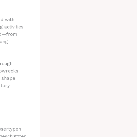
d with
 activities
led—from
long
hrough
hipwrecks
o shape
story
ssertypen
 geschützten