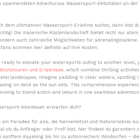
e spannendsten Adventurous Wassersport-Aktivitäten an de
h dem ultimativen Wassersport-Erlebnis suchst, dann bist d
ichtig! Die malerische Küstenlandschaft bietet nicht nur at
ondern auch zahlreiche Möglichkeiten für adrenalingeladene A
ans kommen hier definitiv auf ihre Kosten.
ready to elevate your watersports outing to another level, 
Bootstouren und Erlebnisse
, which combine thrilling activitie
stal landscapes. Imagine paddling in clear waters, spotting lo
axing on deck as the sun sets. This comprehensive experienc
ooking to blend action and leisure in one seamless adventur
ersport-Abenteuer erwarten dich?
 ein Paradies für alle, die Nervenkitzel und Naturerlebnis k
l ob du Anfänger oder Profi bist, hier findest du garantiert
on sanftem Kayaking bis hin zu actionreichem Windsurfen – die 