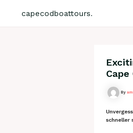
Skip
to
capecodboattours.
content
Excit
Cape 
By
am
Unvergess
schneller 