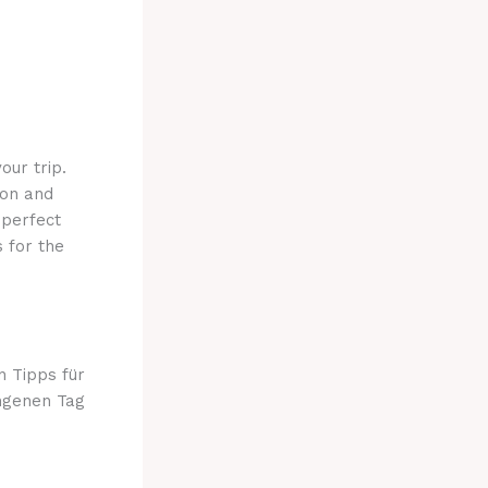
our trip.
tion and
 perfect
 for the
n Tipps für
ungenen Tag