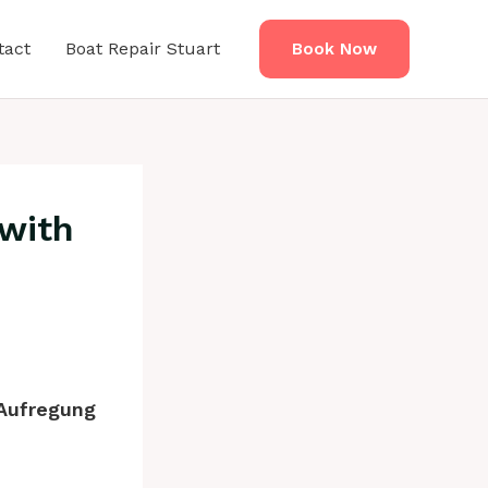
tact
Boat Repair Stuart
Book Now
 with
 Aufregung