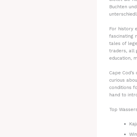
Buchten und
unterschiedl
For history 
fascinating 
tales of le
traders, all
education, 
Cape Cod’s d
curious abou
conditions f
hand to intr
Top Wassers
Kaj
Win