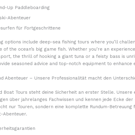
nd-Up Paddleboarding
ski-Abenteuer
esurfen für Fortgeschrittene
ng options include deep-sea fishing tours where you’ll challe
e of the ocean’s big game fish. Whether you’re an experienc
port, the thrill of hooking a giant tuna or a feisty bass is unr
ovide seasoned advice and top-notch equipment to enhance e
und Abenteuer – Unsere Professionalität macht den Unterschi
 Boat Tours steht deine Sicherheit an erster Stelle. Unsere
ügen über jahrelanges Fachwissen und kennen jede Ecke der
nicht nur Touren, sondern eine komplette Rundum-Betreuung f
-Abenteuer.
erheitsgarantien