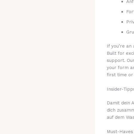
Anf
For
Pri
Gru
If you’re an
Built for exc
support. Our
your form a
first time o
Insider-Tip
Damit dein A
dich zusamm
auf dem Was
Must-Haves 