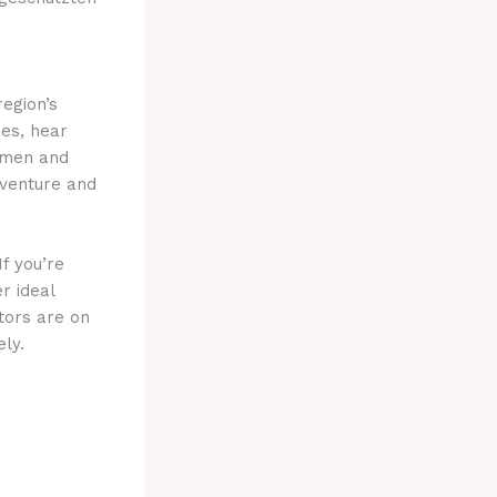
region’s
ses, hear
ermen and
dventure and
f you’re
r ideal
tors are on
ely.