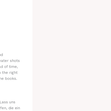
nd
water shots
d of time,
 the right
the books.
Lass uns
en, die ein